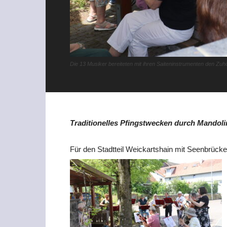
Die 13 Musiker bereiteten mit ihren Saiteninstrumenten den Zu
Traditionelles Pfingstwecken durch Mandol
Für den Stadtteil Weickartshain mit Seenbrücke