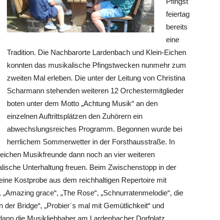
Pfingst
feiertag
bereits
eine
Tradition. Die Nachbarorte Lardenbach und Klein-Eichen
konnten das musikalische Pfingstwecken nunmehr zum
zweiten Mal erleben. Die unter der Leitung von Christina
Scharmann stehenden weiteren 12 Orchestermitglieder
boten unter dem Motto „Achtung Musik“ an den
einzelnen Auftrittsplätzen den Zuhörern ein
abwechslungsreiches Programm. Begonnen wurde bei
herrlichem Sommerwetter in der Forsthausstraße. In
reichen Musikfreunde dann noch an vier weiteren
alische Unterhaltung freuen. Beim Zwischenstopp in der
eine Kostprobe aus dem reichhaltigen Repertoire mit
, „Amazing grace“, „The Rose“, „Schnurratenmelodie“, die
 der Bridge“, „Probier´s mal mit Gemütlichkeit“ und
 dann die Musikliebhaber am Lardenbacher Dorfplatz