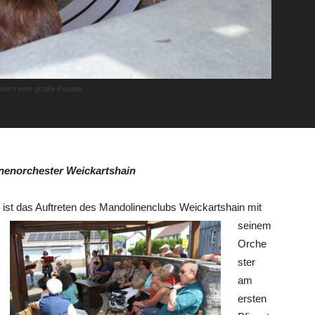
hörern eine große Freude
inenorchester Weickartshain
 ist das Auftreten des Man
dolinenclubs Weickartshain mit
seinem
Orche
ster
am
ersten