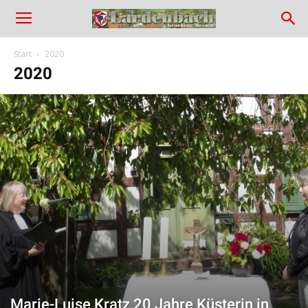
Lardenbach
in
Start
2020
2020
Hessen
Marie-Luise Kratz 20 Jahre Küsterin in